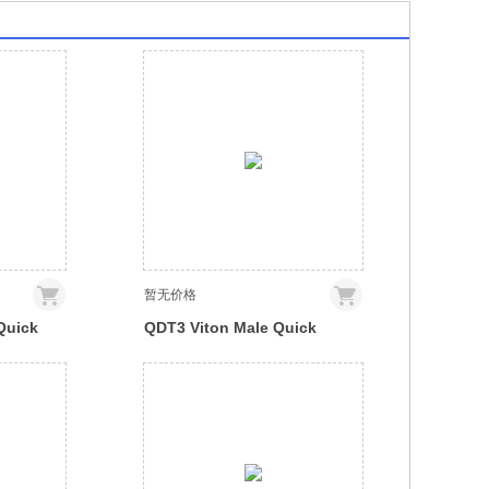
暂无价格
Quick
QDT3 Viton Male Quick
Disconnect No-Spill
ion for
Coupling, Panel Female
x 3/8in)
Threaded G 1/4 BSPP