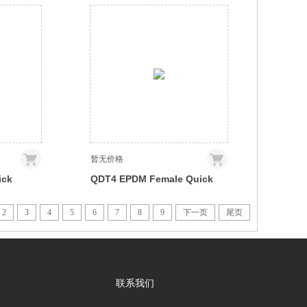
aded, 3/8
Coupling, Male Threaded, 1/4
NPT
暂无价格
ick
QDT4 EPDM Female Quick
Disconnect No-Spill
aded, 1/4
Coupling, Panel Barb for ID
2
3
4
5
6
7
8
9
下一页
尾页
13mm (1/2in)
联系我们