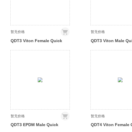
暂无价格
暂无价格
QDT3 Viton Female Quick
QDT3 Viton Male Qu
Disconnect No-Spill
Disconnect No-Spill
Coupling, Panel Barb for ID
Coupling, Panel Barb
10mm (3/8in)
10mm (3/8in)
暂无价格
暂无价格
QDT3 EPDM Male Quick
QDT4 Viton Female 
Disconnect No-Spill
Disconnect No-Spill