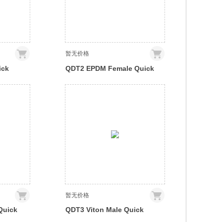
暂无价格
ick
QDT2 EPDM Female Quick
Disconnect No-Spill
 for ID
Coupling, Compression for
06mm x 10mm (1/4in x 3/8in)
暂无价格
Quick
QDT3 Viton Male Quick
Disconnect No-Spill