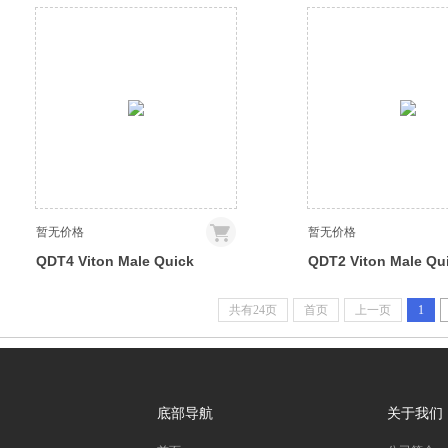
Coupling, Panel Female
Coupling, Male Thre
Threaded G 1/4 BSPP
NPT
暂无价格
暂无价格
QDT4 Viton Male Quick
QDT2 Viton Male Qu
Disconnect No-Spill
Disconnect No-Spill
Coupling, Male Threaded, 3/8
Coupling, Male Thre
共有24页
首页
上一页
1
NPT
NPT
底部导航
关于我们