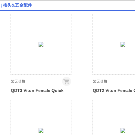
接头&五金配件
暂无价格
暂无价格
QDT3 Viton Female Quick
QDT2 Viton Female 
Disconnect No-Spill
Disconnect No-Spill
Coupling, Compression for
Coupling, Compress
10mm x 13mm (3/8in x 1/2in)
06mm x 10mm (1/4in 